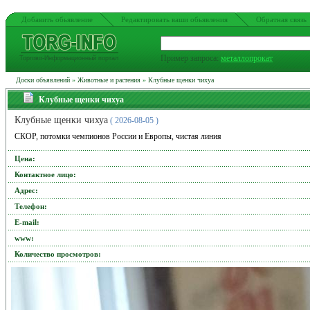
Добавить обьявление
Редактировать ваши обьявления
Обратная связь
Пример запроса:
металлопрокат
Торгово-Информационный портал
Доски объявлений
»
Животные и растения
»
Клубные щенки чихуа
Клубные щенки чихуа
Клубные щенки чихуа
( 2026-08-05 )
СКОР, потомки чемпионов России и Европы, чистая линия
Цена:
Контактное лицо:
Адрес:
Телефон:
Е-mail:
www:
Количество просмотров: