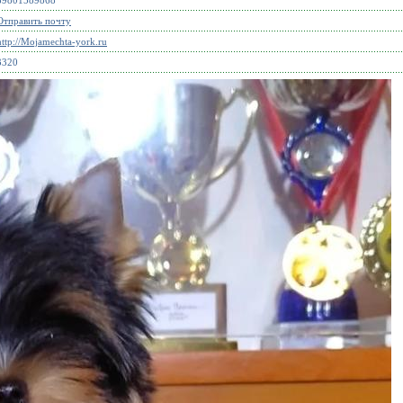
89801589868
Отправить почту
http://Mojamechta-york.ru
3320