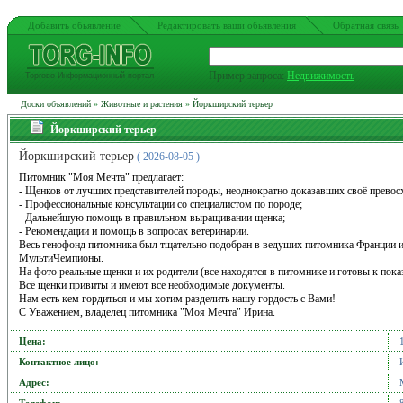
Добавить обьявление
Редактировать ваши обьявления
Обратная связь
Пример запроса:
Недвижимость
Торгово-Информационный портал
Доски объявлений
»
Животные и растения
»
Йоркширский терьер
Йоркширский терьер
Йоркширский терьер
( 2026-08-05 )
Питомник "Моя Мечта" предлагает:
- Щенков от лучших представителей породы, неоднократно доказавших своё прево
- Профессиональные консультации со специалистом по породе;
- Дальнейшую помощь в правильном выращивании щенка;
- Рекомендации и помощь в вопросах ветеринарии.
Весь генофонд питомника был тщательно подобран в ведущих питомника Франции
МультиЧемпионы.
На фото реальные щенки и их родители (все находятся в питомнике и готовы к показ
Всё щенки привиты и имеют все необходимые документы.
Нам есть кем гордиться и мы хотим разделить нашу гордость с Вами!
С Уважением, владелец питомника "Моя Мечта" Ирина.
Цена:
Контактное лицо:
Адрес: